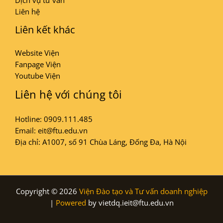
Dịch vụ tư vấn
Liên hệ
Liên kết khác
Website Viện
Fanpage Viện
Youtube Viện
Liên hệ với chúng tôi
Hotline: 0909.111.485
Email: eit@ftu.edu.vn
Địa chỉ: A1007, số 91 Chùa Láng, Đống Đa, Hà Nội
Copyright © 2026
Viện Đào tạo và Tư vấn doanh nghiệp
|
Powered
by vietdq.ieit@ftu.edu.vn