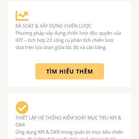
RÀ SOÁT & XÂY DỰNG CHIẾN LƯỢC
Phương pháp xây dựng chiến lược độc quyền của
iEIT – tích hợp 23 công cụ phân tích chiến lược
dựa trên lựa chọn giữa tốc độ và cân bằng.
TÌM HIỂU THÊM
THIẾT LẬP HỆ THỐNG KIỂM SOÁT MỤC TIÊU KPI &
OKR
Ứng dụng KPI & OKR trong quản trị mục tiêu chiến
lược, đo lường hiệu suất, hiệu quả công việc từ