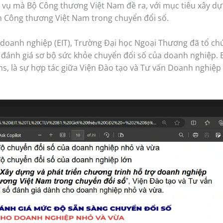
 vụ mà Bộ Công thương Việt Nam đề ra, với mục tiêu xây dự
 Công thương Việt Nam trong chuyển đổi số.
 doanh nghiệp (EIT), Trường Đại học Ngoại Thương đã tổ ch
à đánh giá sơ bộ sức khỏe chuyển đổi số của doanh nghiệp. 
, là sự hợp tác giữa Viện Đào tạo và Tư vấn Doanh nghiệ