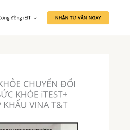
Cộng đồng iEIT
NHẬN TƯ VẤN NGAY
 KHỎE CHUYỂN ĐỔI
ỨC KHỎE iTEST+
 KHẨU VINA T&T