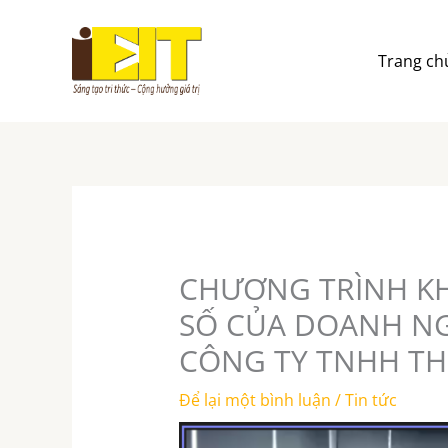
Nhảy
tới
nội
Trang ch
dung
CHƯƠNG TRÌNH KH
SỐ CỦA DOANH NG
CÔNG TY TNHH TH
Để lại một bình luận
/
Tin tức