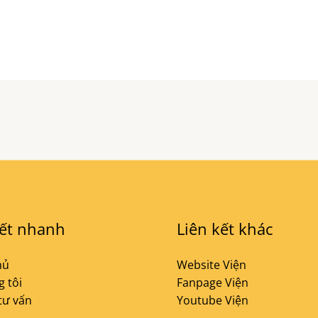
kết nhanh
Liên kết khác
hủ
Website Viện
 tôi
Fanpage Viện
tư vấn
Youtube Viện