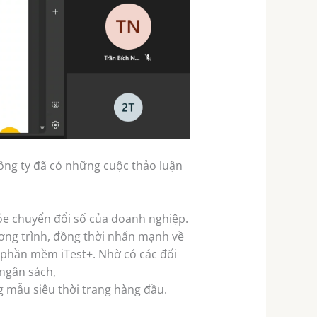
công ty đã có những cuộc thảo luận
ỏe chuyển đổi số của doanh nghiệp.
ương trình, đồng thời nhấn mạnh về
ề phần mềm iTest+. Nhờ có các đối
 ngân sách,
 mẫu siêu thời trang hàng đầu.