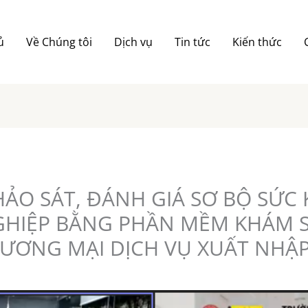
ủ
Về Chúng tôi
Dịch vụ
Tin tức
Kiến thức
ẢO SÁT, ĐÁNH GIÁ SƠ BỘ SỨC
HIỆP BẰNG PHẦN MỀM KHÁM S
ƯƠNG MẠI DỊCH VỤ XUẤT NHẬP